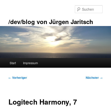
Zum
primären
Such
Inhalt
springen
/dev/blog von Jürgen Jaritsch
Hauptmenü
Start
Impressum
Beitragsnavigation
←
Vorheriger
Nächster
→
Logitech Harmony, 7