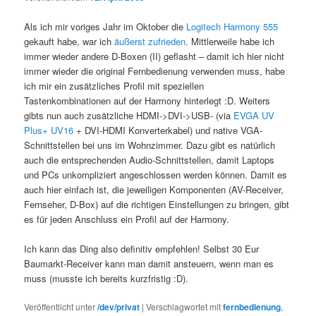
Als ich mir voriges Jahr im Oktober die
Logitech Harmony 555
gekauft habe, war ich
äußerst zufrieden
. Mittlerweile habe ich
immer wieder andere D-Boxen (II) geflasht – damit ich hier nicht
immer wieder die original Fernbedienung verwenden muss, habe
ich mir ein zusätzliches Profil mit speziellen
Tastenkombinationen auf der Harmony hinterlegt :D. Weiters
gibts nun auch zusätzliche HDMI->DVI->USB- (via
EVGA UV
Plus+ UV16
+ DVI-HDMI Konverterkabel) und native VGA-
Schnittstellen bei uns im Wohnzimmer. Dazu gibt es natürlich
auch die entsprechenden Audio-Schnittstellen, damit Laptops
und PCs unkompliziert angeschlossen werden können. Damit es
auch hier einfach ist, die jeweiligen Komponenten (AV-Receiver,
Fernseher, D-Box) auf die richtigen Einstellungen zu bringen, gibt
es für jeden Anschluss ein Profil auf der Harmony.
Ich kann das Ding also definitiv empfehlen! Selbst 30 Eur
Baumarkt-Receiver kann man damit ansteuern, wenn man es
muss (musste ich bereits kurzfristig :D).
Veröffentlicht unter
/dev/privat
|
Verschlagwortet mit
fernbedienung
,