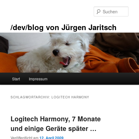
Zum
Zum
primären
sekundären
Such
Inhalt
Inhalt
springen
springen
/dev/blog von Jürgen Jaritsch
Hauptmenü
Start
Impressum
SCHLAGWORTARCHIV:
LOGITECH HARMONY
Logitech Harmony, 7 Monate
und einige Geräte später …
Veröffentlicht am
12. April 2009