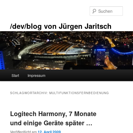
Zum
Zum
primären
sekundären
Such
Inhalt
Inhalt
springen
springen
/dev/blog von Jürgen Jaritsch
Hauptmenü
Start
Impressum
SCHLAGWORTARCHIV:
MULTIFUNKTIONSFERNBEDIENUNG
Logitech Harmony, 7 Monate
und einige Geräte später …
Veröffentlicht am
12. April 2009