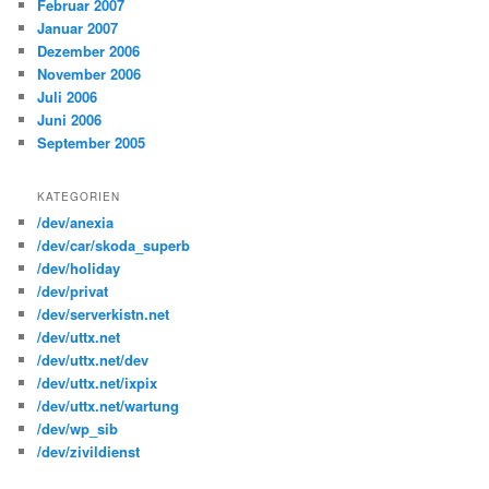
Februar 2007
Januar 2007
Dezember 2006
November 2006
Juli 2006
Juni 2006
September 2005
KATEGORIEN
/dev/anexia
/dev/car/skoda_superb
/dev/holiday
/dev/privat
/dev/serverkistn.net
/dev/uttx.net
/dev/uttx.net/dev
/dev/uttx.net/ixpix
/dev/uttx.net/wartung
/dev/wp_sib
/dev/zivildienst