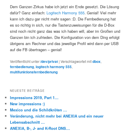
Dem Ganzen Zirkus habe ich jetzt ein Ende gesetzt. Die Lösung
dafür? Ganz einfach:
Logitech Harmony 555
. Genial! Viel mehr
kann ich dazu gar nicht mehr sagen :D. Die Fernbedienung hat
es so richtig in sich, nur die Tastenzuweisungen für die D-Box
sind noch nicht ganz das was ich haben will, aber im Großen und
Ganzen bin ich zufrieden. Die Konfiguration von dem Ding erfolgt
übrigens am Rechner und das jeweilige Profil wird dann per USB
auf die FB übertragen – genial!
Veröffentlicht unter
/dev/privat
|
Verschlagwortet mit
dbox
,
fernbedienung
,
logitech harmony 555
,
multifunktionsfernbedienung
NEUESTE BEITRÄGE
Impressions 2019, Part 1…
New impressions :)
Mexico und die Schildkröten …
Veränderung, nicht mehr bei ANEXIA und ein neuer
Lebensabschnitt …
ANEXIA, B-, J- and K-Root DNS…