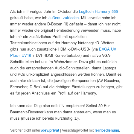
Als ich mir voriges Jahr im Oktober die
Logitech Harmony 555
gekauft habe, war ich
äußerst zufrieden
. Mittlerweile habe ich
immer wieder andere D-Boxen (II) geflasht – damit ich hier nicht
immer wieder die original Fernbedienung verwenden muss, habe
ich mir ein zusätzliches Profil mit speziellen
Tastenkombinationen auf der Harmony hinterlegt :D. Weiters
gibts nun auch zusätzliche HDMI->DVI->USB- (via
EVGA UV
Plus+ UV16
+ DVI-HDMI Konverterkabel) und native VGA-
Schnittstellen bei uns im Wohnzimmer. Dazu gibt es natürlich
auch die entsprechenden Audio-Schnittstellen, damit Laptops
und PCs unkompliziert angeschlossen werden können. Damit es
auch hier einfach ist, die jeweiligen Komponenten (AV-Receiver,
Fernseher, D-Box) auf die richtigen Einstellungen zu bringen, gibt
es für jeden Anschluss ein Profil auf der Harmony.
Ich kann das Ding also definitiv empfehlen! Selbst 30 Eur
Baumarkt-Receiver kann man damit ansteuern, wenn man es
muss (musste ich bereits kurzfristig :D).
Veröffentlicht unter
/dev/privat
|
Verschlagwortet mit
fernbedienung
,