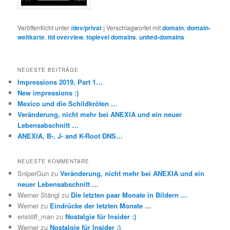
Veröffentlicht unter
/dev/privat
|
Verschlagwortet mit
domain
,
domain-
weltkarte
,
tld overview
,
toplevel domains
,
united-domains
NEUESTE BEITRÄGE
Impressions 2019, Part 1…
New impressions :)
Mexico und die Schildkröten …
Veränderung, nicht mehr bei ANEXIA und ein neuer
Lebensabschnitt …
ANEXIA, B-, J- and K-Root DNS…
NEUESTE KOMMENTARE
SniperGun
zu
Veränderung, nicht mehr bei ANEXIA und ein
neuer Lebensabschnitt …
Werner Stängl
zu
Die letzten paar Monate in Bildern …
Werner
zu
Eindrücke der letzten Monate …
eristöff_man
zu
Nostalgie für Insider :)
Werner
zu
Nostalgie für Insider :)