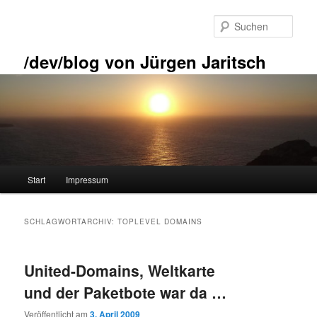
Zum
Zum
primären
sekundären
Such
Inhalt
Inhalt
springen
springen
/dev/blog von Jürgen Jaritsch
Hauptmenü
Start
Impressum
SCHLAGWORTARCHIV:
TOPLEVEL DOMAINS
United-Domains, Weltkarte
und der Paketbote war da …
Veröffentlicht am
3. April 2009