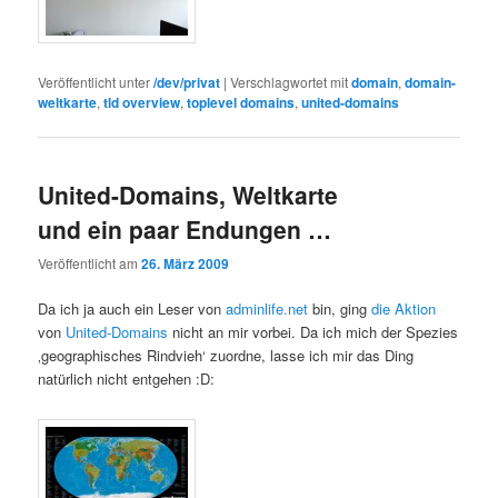
Veröffentlicht unter
/dev/privat
|
Verschlagwortet mit
domain
,
domain-
weltkarte
,
tld overview
,
toplevel domains
,
united-domains
United-Domains, Weltkarte
und ein paar Endungen …
Veröffentlicht am
26. März 2009
Da ich ja auch ein Leser von
adminlife.net
bin, ging
die Aktion
von
United-Domains
nicht an mir vorbei. Da ich mich der Spezies
‚geographisches Rindvieh‘ zuordne, lasse ich mir das Ding
natürlich nicht entgehen :D: