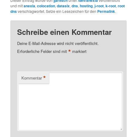
Dieser Eintrag wurde von
jjaritsch
unter
/dev/anexia
veröffentlicht
und mit
anexia
,
colocation
,
datasix
,
dns
,
hosting
,
j-root
,
k-root
,
root
dns
verschlagwortet. Setze ein Lesezeichen für den
Permalink
.
Schreibe einen Kommentar
Deine E-Mail-Adresse wird nicht veröffentlicht.
*
Erforderliche Felder sind mit
markiert
*
Kommentar