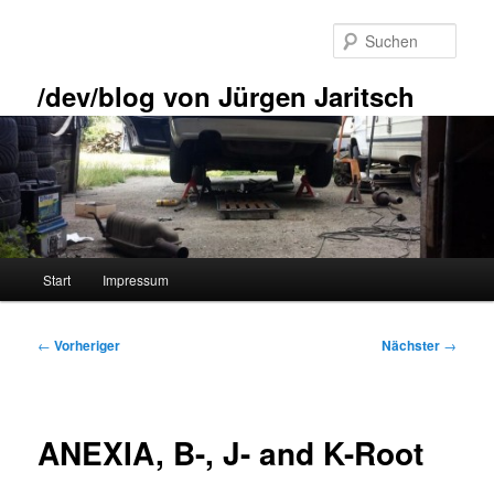
Zum
primären
Such
Inhalt
springen
/dev/blog von Jürgen Jaritsch
Hauptmenü
Start
Impressum
Beitragsnavigation
←
Vorheriger
Nächster
→
ANEXIA, B-, J- and K-Root