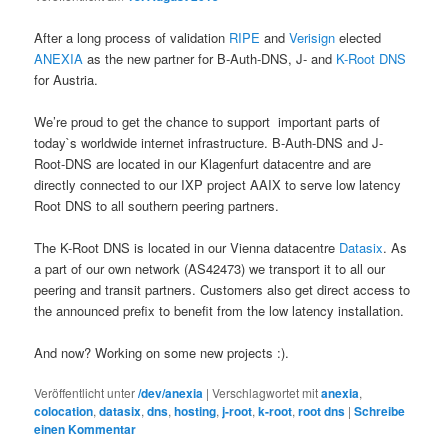
After a long process of validation
RIPE
and
Verisign
elected
ANEXIA
as the new partner for B-Auth-DNS, J- and
K-Root DNS
for Austria.
We’re proud to get the chance to support important parts of
today`s worldwide internet infrastructure. B-Auth-DNS and J-
Root-DNS are located in our Klagenfurt datacentre and are
directly connected to our IXP project AAIX to serve low latency
Root DNS to all southern peering partners.
The K-Root DNS is located in our Vienna datacentre
Datasix
. As
a part of our own network (AS42473) we transport it to all our
peering and transit partners. Customers also get direct access to
the announced prefix to benefit from the low latency installation.
And now? Working on some new projects :).
Veröffentlicht unter
/dev/anexia
|
Verschlagwortet mit
anexia
,
colocation
,
datasix
,
dns
,
hosting
,
j-root
,
k-root
,
root dns
|
Schreibe
einen Kommentar