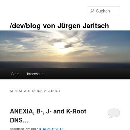
Zum
Zum
primären
sekundären
Such
Inhalt
Inhalt
springen
springen
/dev/blog von Jürgen Jaritsch
Hauptmenü
Start
Impressum
SCHLAGWORTARCHIV:
J-ROOT
ANEXIA, B-, J- and K-Root
DNS…
Veröffentlicht am
18. August 2015