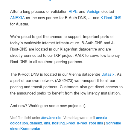
After a long process of validation
RIPE
and
Verisign
elected
ANEXIA
as the new partner for B-Auth-DNS, J- and
K-Root DNS
for Austria.
We’re proud to get the chance to support important parts of
today`s worldwide internet infrastructure. B-Auth-DNS and J-
Root-DNS are located in our Klagenfurt datacentre and are
directly connected to our IXP project AAIX to serve low latency
Root DNS to all southern peering partners.
The K-Root DNS is located in our Vienna datacentre
Datasix
. As
a part of our own network (AS42473) we transport it to all our
peering and transit partners. Customers also get direct access to
the announced prefix to benefit from the low latency installation.
And now? Working on some new projects :).
Veröffentlicht unter
/dev/anexia
|
Verschlagwortet mit
anexia
,
colocation
,
datasix
,
dns
,
hosting
,
j-root
,
k-root
,
root dns
|
Schreibe
einen Kommentar