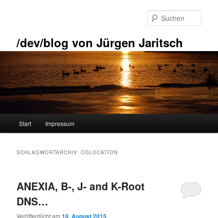
Zum
Zum
primären
sekundären
Such
Inhalt
Inhalt
springen
springen
/dev/blog von Jürgen Jaritsch
Hauptmenü
Start
Impressum
SCHLAGWORTARCHIV:
COLOCATION
ANEXIA, B-, J- and K-Root
DNS…
Veröffentlicht am
18. August 2015