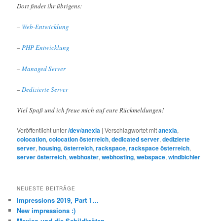
Dort findet ihr übrigens:
–
Web-Entwicklung
–
PHP Entwicklung
–
Managed Server
–
Dedizierte Server
Viel Spaß und ich freue mich auf eure Rückmeldungen!
Veröffentlicht unter
/dev/anexia
|
Verschlagwortet mit
anexia
,
colocation
,
colocation österreich
,
dedicated server
,
dedizierte
server
,
housing
,
österreich
,
rackspace
,
rackspace österreich
,
server österreich
,
webhoster
,
webhosting
,
webspace
,
windbichler
NEUESTE BEITRÄGE
Impressions 2019, Part 1…
New impressions :)
Mexico und die Schildkröten …