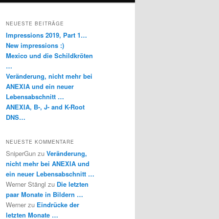
NEUESTE BEITRÄGE
Impressions 2019, Part 1…
New impressions :)
Mexico und die Schildkröten
…
Veränderung, nicht mehr bei
ANEXIA und ein neuer
Lebensabschnitt …
ANEXIA, B-, J- and K-Root
DNS…
NEUESTE KOMMENTARE
SniperGun
zu
Veränderung,
nicht mehr bei ANEXIA und
ein neuer Lebensabschnitt …
Werner Stängl
zu
Die letzten
paar Monate in Bildern …
Werner
zu
Eindrücke der
letzten Monate …