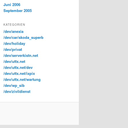
Juni 2006
September 2005
KATEGORIEN
/dev/anexia
/dev/car/skoda_superb
/dev/holiday
/dev/privat
/dev/serverkistn.net
/dev/uttx.net
/dev/uttx.net/dev
/dev/uttx.net/ixpix
/dev/uttx.net/wartung
/dev/wp_sib
/dev/zivildienst