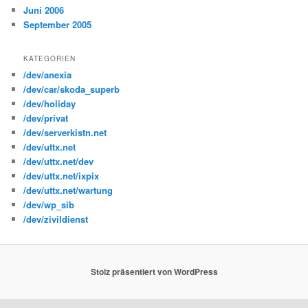
Juni 2006
September 2005
KATEGORIEN
/dev/anexia
/dev/car/skoda_superb
/dev/holiday
/dev/privat
/dev/serverkistn.net
/dev/uttx.net
/dev/uttx.net/dev
/dev/uttx.net/ixpix
/dev/uttx.net/wartung
/dev/wp_sib
/dev/zivildienst
Stolz präsentiert von WordPress