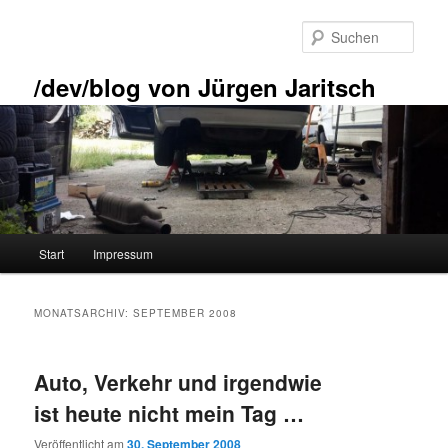
Zum
Zum
primären
sekundären
Such
Inhalt
Inhalt
springen
springen
/dev/blog von Jürgen Jaritsch
Hauptmenü
Start
Impressum
MONATSARCHIV:
SEPTEMBER 2008
Auto, Verkehr und irgendwie
ist heute nicht mein Tag …
Veröffentlicht am
30. September 2008