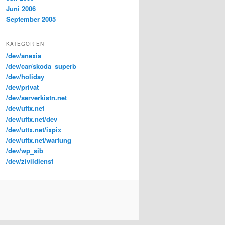
Juni 2006
September 2005
KATEGORIEN
/dev/anexia
/dev/car/skoda_superb
/dev/holiday
/dev/privat
/dev/serverkistn.net
/dev/uttx.net
/dev/uttx.net/dev
/dev/uttx.net/ixpix
/dev/uttx.net/wartung
/dev/wp_sib
/dev/zivildienst