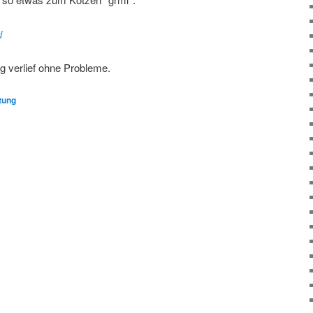
d
ng verlief ohne Probleme.
rtung