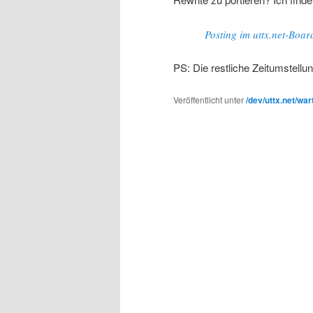
Posting im uttx.net-Boar
PS: Die restliche Zeitumstellu
Veröffentlicht unter
/dev/uttx.net/wa