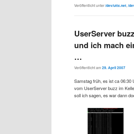
Veröffentlicht unter
/dev/uttx.net
,
/de
UserServer buzz
und ich mach ei
…
Veröffentlicht am
29. April 2007
Samstag früh, es ist ca 06:30 
vom UserServer buzz im Keller 
soll ich sagen, es war dann d