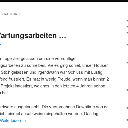
ET/WARTUNG
Wartungsarbeiten …
7
ar Tage Zeit gelassen um eine vernünftige
arbeiten zu schreiben. Vieles ging schief, unser Houser
Stich gelassen und irgendwann war Schluss mit Lustig
ifend frustriert. Es macht wenig Freude, wenn man binnen 2
 Projekt investiert, welches in den letzten 4 Jahren schon
 hat.
ardware ausgetauscht. Die versprochene Downtime von ca
nicht einmal ansatzweise eingehalten werden. Das lag
Weiterlesen
→