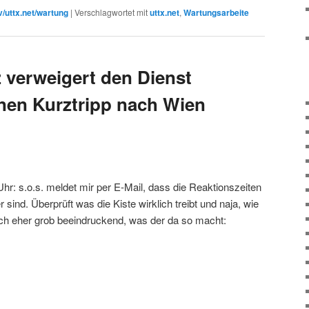
v/uttx.net/wartung
|
Verschlagwortet mit
uttx.net
,
Wartungsarbeite
 verweigert den Dienst
nen Kurztripp nach Wien
Uhr: s.o.s. meldet mir per E-Mail, dass die Reaktionszeiten
sind. Überprüft was die Kiste wirklich treibt und naja, wie
och eher grob beeindruckend, was der da so macht: