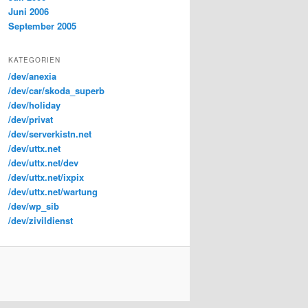
Juni 2006
September 2005
KATEGORIEN
/dev/anexia
/dev/car/skoda_superb
/dev/holiday
/dev/privat
/dev/serverkistn.net
/dev/uttx.net
/dev/uttx.net/dev
/dev/uttx.net/ixpix
/dev/uttx.net/wartung
/dev/wp_sib
/dev/zivildienst