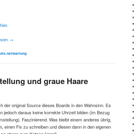
hier
.
lesen
→
uttx.net/wartung
tellung und graue Haare
ch der original Source dieses Boards in den Wahnsinn. Es
n jedoch daraus keine korrekte Uhrzeit bilden (im Bezug
stellung). Faszinierend. Was bleibt einem anderes übrig,
en, einen Fix zu schreiben und diesen dann in den eigenen
de so etwas zum Kotzen *grml*.