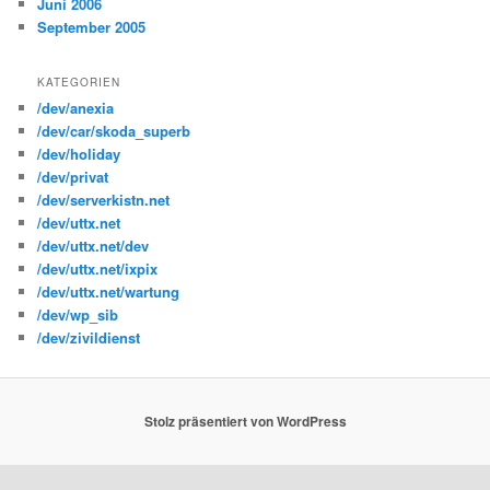
Juni 2006
September 2005
KATEGORIEN
/dev/anexia
/dev/car/skoda_superb
/dev/holiday
/dev/privat
/dev/serverkistn.net
/dev/uttx.net
/dev/uttx.net/dev
/dev/uttx.net/ixpix
/dev/uttx.net/wartung
/dev/wp_sib
/dev/zivildienst
Stolz präsentiert von WordPress