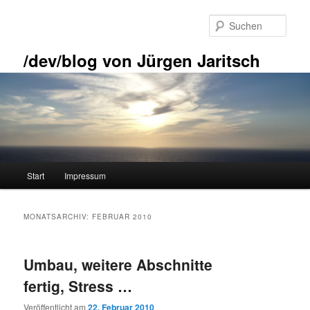
Zum
Zum
primären
sekundären
Such
Inhalt
Inhalt
springen
springen
/dev/blog von Jürgen Jaritsch
Hauptmenü
Start
Impressum
MONATSARCHIV:
FEBRUAR 2010
Umbau, weitere Abschnitte
fertig, Stress …
Veröffentlicht am
22. Februar 2010