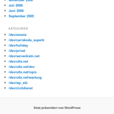
Juli 2006
Juni 2006
September 2005
KATEGORIEN
/dev/anexia
/dev/car/skoda_superb
/dev/holiday
/dev/privat
/dev/serverkistn.net
/dev/uttx.net
/dev/uttx.net/dev
/dev/uttx.net/ixpix
/dev/uttx.net/wartung
/dev/wp_sib
/dev/zivildienst
Stolz präsentiert von WordPress