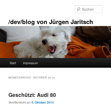
Zum
Zum
primären
sekundären
Such
Inhalt
Inhalt
springen
springen
/dev/blog von Jürgen Jaritsch
Hauptmenü
Start
Impressum
MONATSARCHIV:
OKTOBER 2014
Geschützt: Audi 80
Veröffentlicht am
5. Oktober 2014