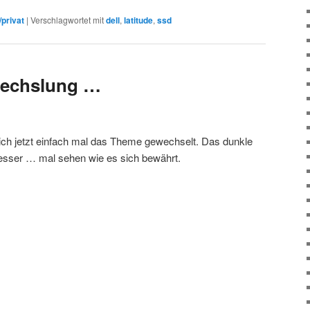
/privat
|
Verschlagwortet mit
dell
,
latitude
,
ssd
echslung …
ch jetzt einfach mal das Theme gewechselt. Das dunkle
besser … mal sehen wie es sich bewährt.