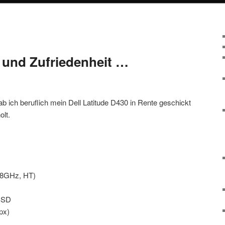
 und Zufriedenheit …
ab ich beruflich mein Dell Latitude D430 in Rente geschickt
olt.
2,8GHz, HT)
SSD
px)