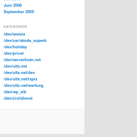
Juni 2006
September 2005
KATEGORIEN
/dev/anexia
/dev/car/skoda_superb
/dev/holiday
/dev/privat
/dev/serverkistn.net
/dev/uttx.net
/dev/uttx.net/dev
/dev/uttx.net/ixpix
/dev/uttx.net/wartung
/dev/wp_sib
/dev/zivildienst