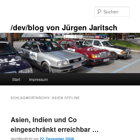
Zum
Zum
primären
sekundären
Such
Inhalt
Inhalt
springen
springen
/dev/blog von Jürgen Jaritsch
Hauptmenü
Start
Impressum
SCHLAGWORTARCHIV:
ASIEN OFFLINE
Asien, Indien und Co
eingeschränkt erreichbar …
Veröffentlicht am
22. Dezember 2008