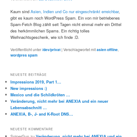
Kaum sind
Asien, Indien und Co nur eingeschränkt erreichbar
,
gibt es kaum noch WordPress Spam. Ein von mir betriebenes
Spam-Fetch Blog zählt seit Tagen nicht einmal mehr ein Drittel
des herkömmlichen Spams. Ein richtig tolles
Weihnachtsgeschenk, wie ich finde :D.
Veröffentlicht unter
/dev/privat
|
Verschlagwortet mit
asien offline
,
wordpres spam
NEUESTE BEITRÄGE
Impressions 2019, Part 1…
New impressions :)
Mexico und die Schildkröten …
Veränderung, nicht mehr bei ANEXIA und ein neuer
Lebensabschnitt …
ANEXIA, B-, J- and K-Root DNS…
NEUESTE KOMMENTARE
SniperGun
zu
Veränderung, nicht mehr bei ANEXIA und ein