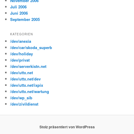
November 2006
Juli 2006
Juni 2006
September 2005
KATEGORIEN
/dev/anexia
/dev/car/skoda_superb
/dev/holiday
/dev/privat
/dev/serverkistn.net
/dev/uttx.net
/dev/uttx.net/dev
/dev/uttx.net/ixpix
/dev/uttx.net/wartung
/dev/wp_sib
/dev/zivildienst
Stolz präsentiert von WordPress