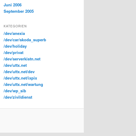
Juni 2006
September 2005
KATEGORIEN
/dev/anexia
/dev/car/skoda_superb
/dev/holiday
/dev/privat
/dev/serverkistn.net
/dev/uttx.net
/dev/uttx.net/dev
/dev/uttx.net/ixpix
/dev/uttx.net/wartung
/dev/wp_sib
/dev/zivildienst