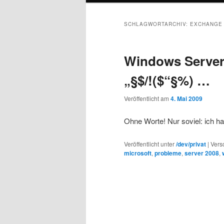
SCHLAGWORTARCHIV:
EXCHANGE
Windows Server 
„§$/!($“§%) …
Veröffentlicht am
4. Mai 2009
Ohne Worte! Nur soviel: ich h
Veröffentlicht unter
/dev/privat
|
Vers
microsoft
,
probleme
,
server 2008
,