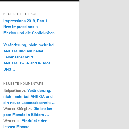
NEUESTE BEITRÄGE
Impressions 2019, Part 1…
New impressions :)
Mexico und die Schildkröten
…
Veränderung, nicht mehr bei
ANEXIA und ein neuer
Lebensabschnitt …
ANEXIA, B-, J- and K-Root
DNS…
NEUESTE KOMMENTARE
SniperGun
zu
Veränderung,
nicht mehr bei ANEXIA und
ein neuer Lebensabschnitt …
Werner Stängl
zu
Die letzten
paar Monate in Bildern …
Werner
zu
Eindrücke der
letzten Monate …