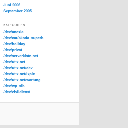
Juni 2006
September 2005
KATEGORIEN
/dev/anexia
/dev/car/skoda_superb
/dev/holiday
/dev/privat
/dev/serverkistn.net
/dev/uttx.net
/dev/uttx.net/dev
/dev/uttx.net/ixpix
/dev/uttx.net/wartung
/dev/wp_sib
/dev/zivildienst