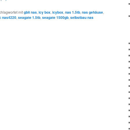
chlagwortet mit
gbit nas
,
icy box
,
icybox
,
nas 1.5tb
,
nas gehäuse
,
ic nas4220
,
seagate 1.5tb
,
seagate 1500gb
,
selbstbau nas