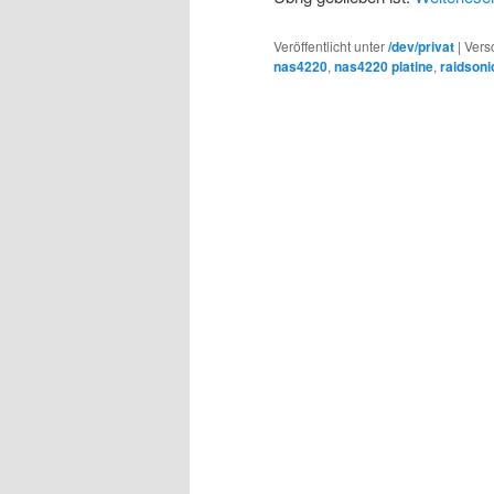
Veröffentlicht unter
/dev/privat
|
Vers
nas4220
,
nas4220 platine
,
raidson