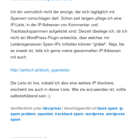
Ich bin vermutlich nicht der einzige, der sich tagtäglich mit
Spamern rumschlagen darf. Schon seit langem pflege ich eine
IP-Liste, in der IP-Adressen von Kommentar- und
Trackbackspammern aufgelistet sind. Derzeit überlege ich, ob ich
nicht ein WordPress-Plugin entwickle, über welches mir
Leidensgenossen Spam-IPs mitteilen können *grübel*. Naja, bis
es soweit ist, teile ich gerne meine gesammelten IP-Adressen
mit euch:
http://jaritsch.at/block_spambots/
Die Liste ist live, sobald ich also eine weitere IP blockiere,
erscheint sie auch in dieser Liste. Wie sie anzuwenden ist, sollte
selbsterklärend sein ;).
Veröffentlicht unter
/dev/privat
|
Verschlagwortet mit
block spam
,
ip
,
spam problem
,
spambot
,
trackback spam
,
wordpress
,
wordpress
spam