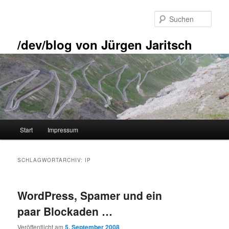
Zum
Zum
primären
sekundären
Such
Inhalt
Inhalt
springen
springen
/dev/blog von Jürgen Jaritsch
Hauptmenü
Start
Impressum
SCHLAGWORTARCHIV:
IP
WordPress, Spamer und ein
paar Blockaden …
Veröffentlicht am
5. September 2008