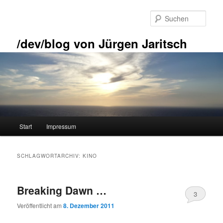
Zum
Zum
primären
sekundären
Such
Inhalt
Inhalt
springen
springen
/dev/blog von Jürgen Jaritsch
Hauptmenü
Start
Impressum
SCHLAGWORTARCHIV:
KINO
Breaking Dawn …
3
Veröffentlicht am
8. Dezember 2011