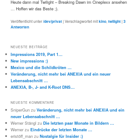
Heute dann mal Twilight – Breaking Dawn im Cineplexx ansehen
… Hoffen wir das Beste ;).
Veröffentlicht unter
/dev/privat
|
Verschlagwortet mit
kino
,
twilight
|
3
Antworten
NEUESTE BEITRÄGE
Impressions 2019, Part 1…
New impressions :)
Mexico und die Schildkröten …
Veränderung, nicht mehr bei ANEXIA und ein neuer
Lebensabschnitt …
ANEXIA, B-, J- and K-Root DNS…
NEUESTE KOMMENTARE
SniperGun
zu
Veränderung, nicht mehr bei ANEXIA und ein
neuer Lebensabschnitt …
Werner Stängl
zu
Die letzten paar Monate in Bildern …
Werner
zu
Eindrücke der letzten Monate …
eristöff_man
zu
Nostalgie für Insider :)