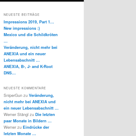
NEUESTE BEITRÄGE
Impressions 2019, Part 1…
New impressions :)
Mexico und die Schildkröten
…
Veränderung, nicht mehr bei
ANEXIA und ein neuer
Lebensabschnitt …
ANEXIA, B-, J- and K-Root
DNS…
NEUESTE KOMMENTARE
SniperGun
zu
Veränderung,
nicht mehr bei ANEXIA und
ein neuer Lebensabschnitt …
Werner Stängl
zu
Die letzten
paar Monate in Bildern …
Werner
zu
Eindrücke der
letzten Monate …