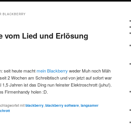
R BLACKBERRY
e vom Lied und Erlösung
en: seit heute macht
mein Blackberry
weder Muh noch Mäh
gt seit 2 Wochen am Schreibtisch und von jetzt auf sofort war
l 1,5 Jahren ist das Ding nun feinster Elektroschrott (juhu!).
res Firmenhandy holen :D.
schlagwortet mit
blackberry
,
blackberry software
,
langsamer
chrott