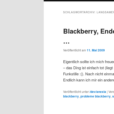
SCHLAGWORTARCHIV:
LANGSAME
Blackberry, End
…
Veröffentlicht am
11. Mai 2009
Eigentlich sollte ich mich freu
– das Ding ist einfach tot (lie
Funkstille :(). Nach nicht einma
Endlich kann ich mir ein ande
Veröffentlicht unter
/dev/anexia
|
Ver
blackberry
,
probleme blackberry
,
s