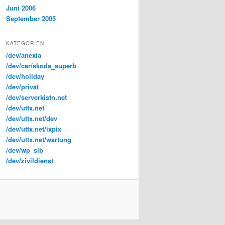
Juni 2006
September 2005
KATEGORIEN
/dev/anexia
/dev/car/skoda_superb
/dev/holiday
/dev/privat
/dev/serverkistn.net
/dev/uttx.net
/dev/uttx.net/dev
/dev/uttx.net/ixpix
/dev/uttx.net/wartung
/dev/wp_sib
/dev/zivildienst