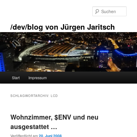
Zum
Zum
primären
sekundären
Such
Inhalt
Inhalt
springen
springen
/dev/blog von Jürgen Jaritsch
Hauptmenü
Start
Impressum
SCHLAGWORTARCHIV:
LCD
Wohnzimmer, $ENV und neu
ausgestattet …
Veröffentlicht am
20. Juni 2008