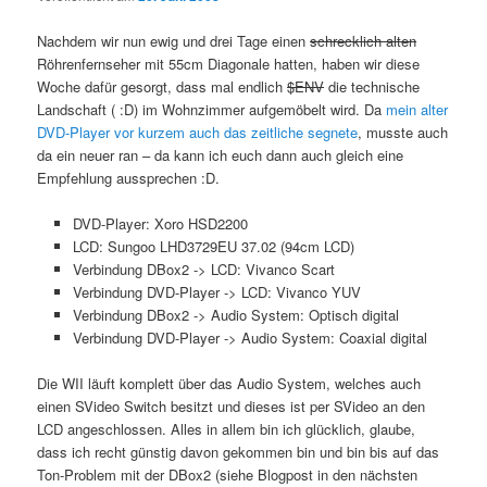
Nachdem wir nun ewig und drei Tage einen
schrecklich alten
Röhrenfernseher mit 55cm Diagonale hatten, haben wir diese
Woche dafür gesorgt, dass mal endlich
$ENV
die technische
Landschaft ( :D) im Wohnzimmer aufgemöbelt wird. Da
mein alter
DVD-Player vor kurzem auch das zeitliche segnete
, musste auch
da ein neuer ran – da kann ich euch dann auch gleich eine
Empfehlung aussprechen :D.
DVD-Player: Xoro HSD2200
LCD: Sungoo LHD3729EU 37.02 (94cm LCD)
Verbindung DBox2 -> LCD: Vivanco Scart
Verbindung DVD-Player -> LCD: Vivanco YUV
Verbindung DBox2 -> Audio System: Optisch digital
Verbindung DVD-Player -> Audio System: Coaxial digital
Die WII läuft komplett über das Audio System, welches auch
einen SVideo Switch besitzt und dieses ist per SVideo an den
LCD angeschlossen. Alles in allem bin ich glücklich, glaube,
dass ich recht günstig davon gekommen bin und bin bis auf das
Ton-Problem mit der DBox2 (siehe Blogpost in den nächsten