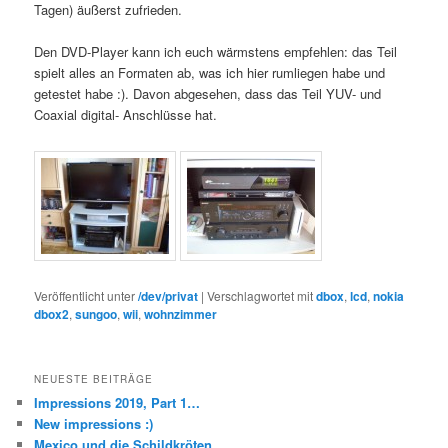
Tagen) äußerst zufrieden.
Den DVD-Player kann ich euch wärmstens empfehlen: das Teil
spielt alles an Formaten ab, was ich hier rumliegen habe und
getestet habe :). Davon abgesehen, dass das Teil YUV- und
Coaxial digital- Anschlüsse hat.
Veröffentlicht unter
/dev/privat
|
Verschlagwortet mit
dbox
,
lcd
,
nokia
dbox2
,
sungoo
,
wii
,
wohnzimmer
NEUESTE BEITRÄGE
Impressions 2019, Part 1…
New impressions :)
Mexico und die Schildkröten …