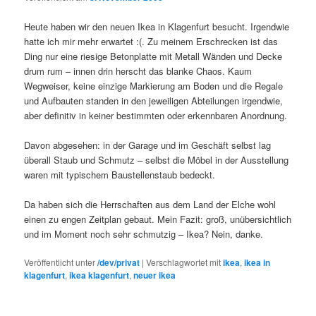
Heute haben wir den neuen Ikea in Klagenfurt besucht. Irgendwie
hatte ich mir mehr erwartet :(. Zu meinem Erschrecken ist das
Ding nur eine riesige Betonplatte mit Metall Wänden und Decke
drum rum – innen drin herscht das blanke Chaos. Kaum
Wegweiser, keine einzige Markierung am Boden und die Regale
und Aufbauten standen in den jeweiligen Abteilungen irgendwie,
aber definitiv in keiner bestimmten oder erkennbaren Anordnung.
Davon abgesehen: in der Garage und im Geschäft selbst lag
überall Staub und Schmutz – selbst die Möbel in der Ausstellung
waren mit typischem Baustellenstaub bedeckt.
Da haben sich die Herrschaften aus dem Land der Elche wohl
einen zu engen Zeitplan gebaut. Mein Fazit: groß, unübersichtlich
und im Moment noch sehr schmutzig – Ikea? Nein, danke.
Veröffentlicht unter
/dev/privat
|
Verschlagwortet mit
ikea
,
ikea in
klagenfurt
,
ikea klagenfurt
,
neuer ikea