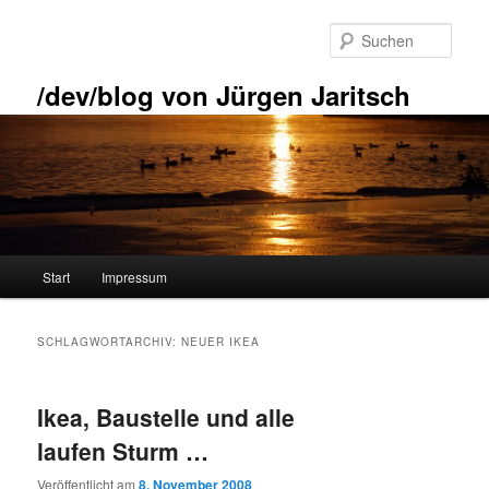
Zum
Zum
primären
sekundären
Such
Inhalt
Inhalt
springen
springen
/dev/blog von Jürgen Jaritsch
Hauptmenü
Start
Impressum
SCHLAGWORTARCHIV:
NEUER IKEA
Ikea, Baustelle und alle
laufen Sturm …
Veröffentlicht am
8. November 2008