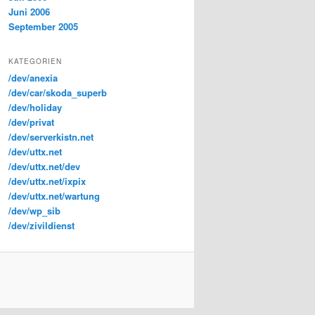
Juni 2006
September 2005
KATEGORIEN
/dev/anexia
/dev/car/skoda_superb
/dev/holiday
/dev/privat
/dev/serverkistn.net
/dev/uttx.net
/dev/uttx.net/dev
/dev/uttx.net/ixpix
/dev/uttx.net/wartung
/dev/wp_sib
/dev/zivildienst