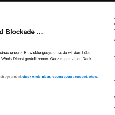
nd Blockade …
t eines unserer Entwicklungssysteme, da wir damit über
 Whois-Dienst gestellt haben. Ganz super, vielen Dank
schlagwortet mit
check whois
,
nic.at
,
request quota exceeded
,
whois
,