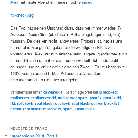
Alex
hat heute Abend ein neues Tool
released
:
rbl-check.org
Das Tool hat seinen Ursprung darin, dass wir immer wieder IP-
Adressen überprüfen (ob diese in RBLs eingetragen sind, etc)
müssen. Da dies ein recht langwieriger Prozess ist, hat es uns
immer eine Menge Zeit gekostet die wichtigsten RBLs zu
kontrollieren. Alex war nun anscheinend langweilig (oder wie auch
immer :D) und nun hat er das Tool entwickelt. Ich finds recht
gelungen und es erfüllt definitiv seinen Zweck. Es ist übrigens zu
100% kostenlos und E-Mail-Adressen o.Ä. werden
selbstverständlich nicht weitergegeben.
Veröffentlicht unter
/dev/anexia
|
Verschlagwortet mit
ip blocked
,
mailserver
,
mailserver rbl
,
mailserver spam
,
postfix
,
postfix rbl
,
rbl
,
rbl check
,
real black list check
,
real blacklist
,
real blacklist
check
,
real blacklist problem
,
spam
,
spam block
NEUESTE BEITRÄGE
Impressions 2019, Part 1…