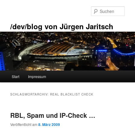
Zum
Zum
primären
sekundären
Such
Inhalt
Inhalt
springen
springen
/dev/blog von Jürgen Jaritsch
Hauptmenü
Start
Impressum
SCHLAGWORTARCHIV:
REAL BLACKLIST CHECK
RBL, Spam und IP-Check …
Veröffentlicht am
8. März 2009