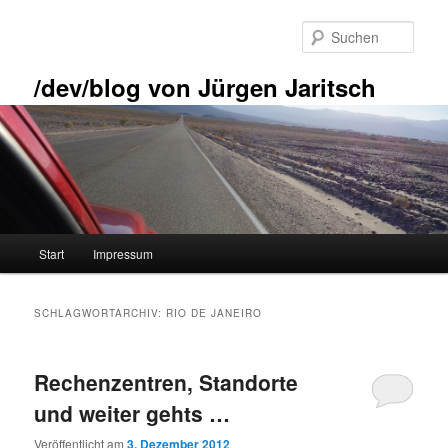
Zum
Zum
primären
sekundären
Such
Inhalt
Inhalt
springen
springen
/dev/blog von Jürgen Jaritsch
Hauptmenü
Start
Impressum
SCHLAGWORTARCHIV:
RIO DE JANEIRO
Rechenzentren, Standorte
und weiter gehts …
Veröffentlicht am
3. Dezember 2012