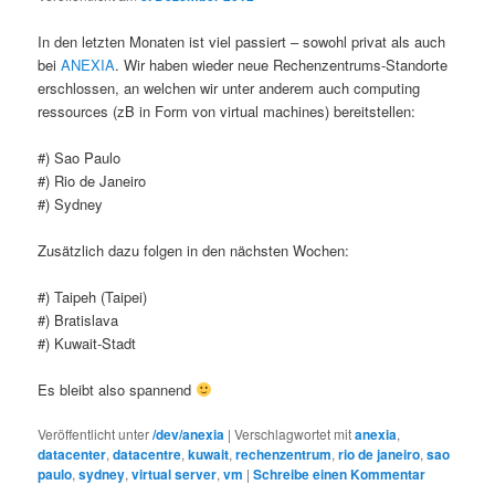
In den letzten Monaten ist viel passiert – sowohl privat als auch
bei
ANEXIA
. Wir haben wieder neue Rechenzentrums-Standorte
erschlossen, an welchen wir unter anderem auch computing
ressources (zB in Form von virtual machines) bereitstellen:
#) Sao Paulo
#) Rio de Janeiro
#) Sydney
Zusätzlich dazu folgen in den nächsten Wochen:
#) Taipeh (Taipei)
#) Bratislava
#) Kuwait-Stadt
Es bleibt also spannend
Veröffentlicht unter
/dev/anexia
|
Verschlagwortet mit
anexia
,
datacenter
,
datacentre
,
kuwait
,
rechenzentrum
,
rio de janeiro
,
sao
paulo
,
sydney
,
virtual server
,
vm
|
Schreibe einen Kommentar