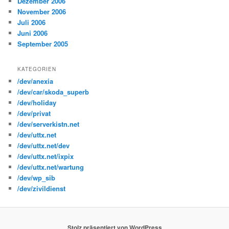
Dezember 2006
November 2006
Juli 2006
Juni 2006
September 2005
KATEGORIEN
/dev/anexia
/dev/car/skoda_superb
/dev/holiday
/dev/privat
/dev/serverkistn.net
/dev/uttx.net
/dev/uttx.net/dev
/dev/uttx.net/ixpix
/dev/uttx.net/wartung
/dev/wp_sib
/dev/zivildienst
Stolz präsentiert von WordPress