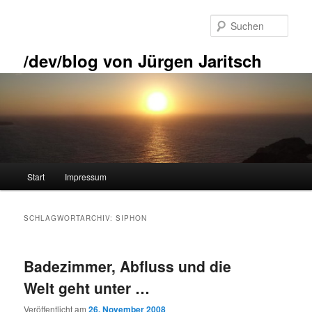
Zum
Zum
primären
sekundären
Such
Inhalt
Inhalt
springen
springen
/dev/blog von Jürgen Jaritsch
Hauptmenü
Start
Impressum
SCHLAGWORTARCHIV:
SIPHON
Badezimmer, Abfluss und die
Welt geht unter …
Veröffentlicht am
26. November 2008