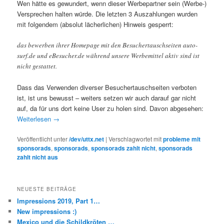
Wen hätte es gewundert, wenn dieser Werbepartner sein (Werbe-)
Versprechen halten würde. Die letzten 3 Auszahlungen wurden
mit folgendem (absolut lächerlichen) Hinweis gesperrt:
das bewerben ihrer Homepage mit den Besuchertauschseiten auto-
surf.de und eBesucher.de während unsere Werbemittel aktiv sind ist
nicht gestattet.
Dass das Verwenden diverser Besuchertauschseiten verboten
ist, ist uns bewusst – weiters setzen wir auch darauf gar nicht
auf, da für uns dort keine User zu holen sind. Davon abgesehen:
Weiterlesen
→
Veröffentlicht unter
/dev/uttx.net
|
Verschlagwortet mit
probleme mit
sponsorads
,
sponsorads
,
sponsorads zahlt nicht
,
sponsorads
zahlt nicht aus
NEUESTE BEITRÄGE
Impressions 2019, Part 1…
New impressions :)
Mexico und die Schildkröten …