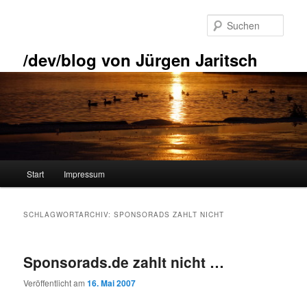
Zum
Zum
primären
sekundären
Such
Inhalt
Inhalt
springen
springen
/dev/blog von Jürgen Jaritsch
Hauptmenü
Start
Impressum
SCHLAGWORTARCHIV:
SPONSORADS ZAHLT NICHT
Sponsorads.de zahlt nicht …
Veröffentlicht am
16. Mai 2007