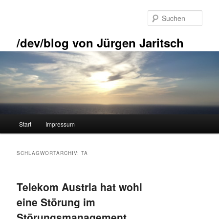
Zum
Zum
primären
sekundären
Such
Inhalt
Inhalt
springen
springen
/dev/blog von Jürgen Jaritsch
Hauptmenü
Start
Impressum
SCHLAGWORTARCHIV:
TA
Telekom Austria hat wohl
eine Störung im
Störungsmanagement …