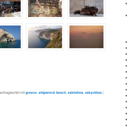
schlagwortet mit
greece
,
shipwreck beach
,
zakinthos
,
zakynthos
|