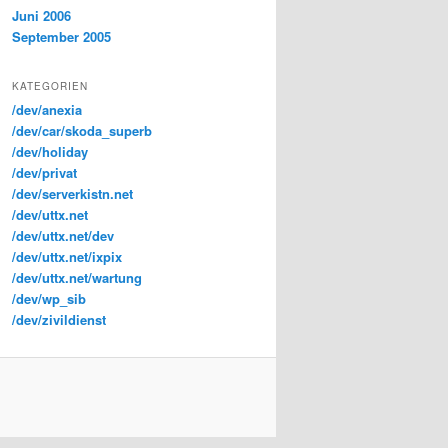
Juni 2006
September 2005
KATEGORIEN
/dev/anexia
/dev/car/skoda_superb
/dev/holiday
/dev/privat
/dev/serverkistn.net
/dev/uttx.net
/dev/uttx.net/dev
/dev/uttx.net/ixpix
/dev/uttx.net/wartung
/dev/wp_sib
/dev/zivildienst