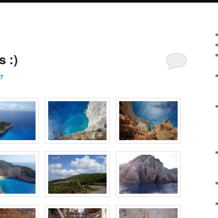
 :)
17