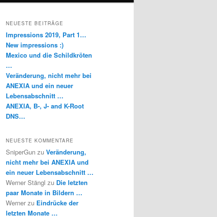
NEUESTE BEITRÄGE
Impressions 2019, Part 1…
New impressions :)
Mexico und die Schildkröten
…
Veränderung, nicht mehr bei
ANEXIA und ein neuer
Lebensabschnitt …
ANEXIA, B-, J- and K-Root
DNS…
NEUESTE KOMMENTARE
SniperGun
zu
Veränderung,
nicht mehr bei ANEXIA und
ein neuer Lebensabschnitt …
Werner Stängl
zu
Die letzten
paar Monate in Bildern …
Werner
zu
Eindrücke der
letzten Monate …