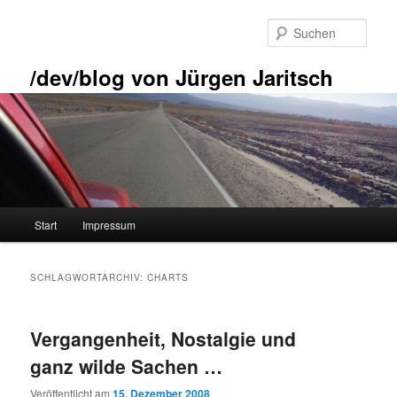
Zum
Zum
primären
sekundären
Such
Inhalt
Inhalt
springen
springen
/dev/blog von Jürgen Jaritsch
Hauptmenü
Start
Impressum
SCHLAGWORTARCHIV:
CHARTS
Vergangenheit, Nostalgie und
ganz wilde Sachen …
Veröffentlicht am
15. Dezember 2008