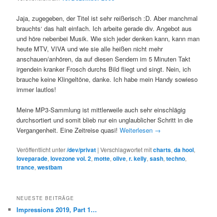
Jaja, zugegeben, der Titel ist sehr reißerisch :D. Aber manchmal
brauchts‘ das halt einfach. Ich arbeite gerade div. Angebot aus
und höre nebenbei Musik. Wie sich jeder denken kann, kann man
heute MTV, VIVA und wie sie alle heißen nicht mehr
anschauen/anhören, da auf diesen Sendern im 5 Minuten Takt
irgendein kranker Frosch durchs Bild fliegt und singt. Nein, ich
brauche keine Klingeltöne, danke. Ich habe mein Handy sowieso
immer lautlos!
Meine MP3-Sammlung ist mittlerweile auch sehr einschlägig
durchsortiert und somit blieb nur ein unglaublicher Schritt in die
Vergangenheit. Eine Zeitreise quasi!
Weiterlesen
→
Veröffentlicht unter
/dev/privat
|
Verschlagwortet mit
charts
,
da hool
,
loveparade
,
lovezone vol. 2
,
motte
,
olive
,
r. kelly
,
sash
,
techno
,
trance
,
westbam
NEUESTE BEITRÄGE
Impressions 2019, Part 1…