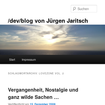
Zum
Zum
primären
sekundären
Such
Inhalt
Inhalt
springen
springen
/dev/blog von Jürgen Jaritsch
Hauptmenü
Start
Impressum
SCHLAGWORTARCHIV:
LOVEZONE VOL. 2
Vergangenheit, Nostalgie und
ganz wilde Sachen …
Veröffentlicht am
15. Dezember 2008