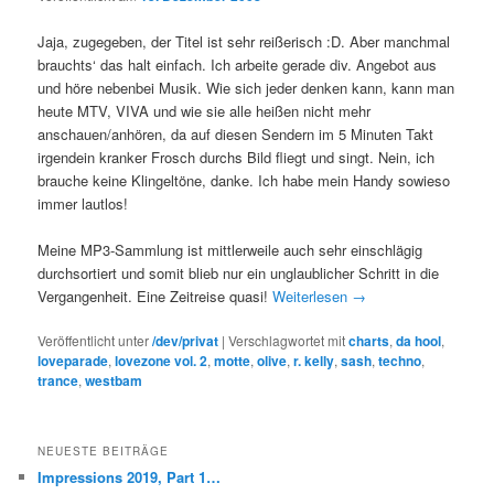
Jaja, zugegeben, der Titel ist sehr reißerisch :D. Aber manchmal
brauchts‘ das halt einfach. Ich arbeite gerade div. Angebot aus
und höre nebenbei Musik. Wie sich jeder denken kann, kann man
heute MTV, VIVA und wie sie alle heißen nicht mehr
anschauen/anhören, da auf diesen Sendern im 5 Minuten Takt
irgendein kranker Frosch durchs Bild fliegt und singt. Nein, ich
brauche keine Klingeltöne, danke. Ich habe mein Handy sowieso
immer lautlos!
Meine MP3-Sammlung ist mittlerweile auch sehr einschlägig
durchsortiert und somit blieb nur ein unglaublicher Schritt in die
Vergangenheit. Eine Zeitreise quasi!
Weiterlesen
→
Veröffentlicht unter
/dev/privat
|
Verschlagwortet mit
charts
,
da hool
,
loveparade
,
lovezone vol. 2
,
motte
,
olive
,
r. kelly
,
sash
,
techno
,
trance
,
westbam
NEUESTE BEITRÄGE
Impressions 2019, Part 1…