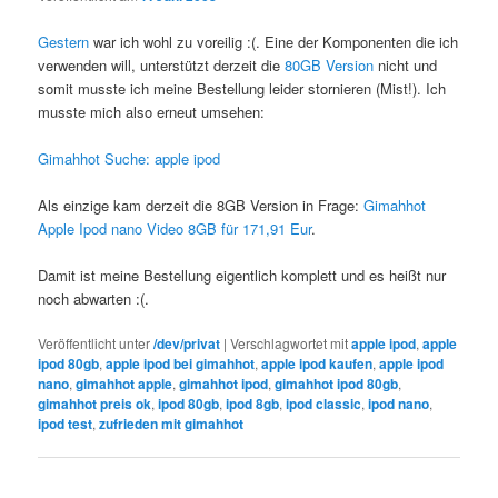
Gestern
war ich wohl zu voreilig :(. Eine der Komponenten die ich
verwenden will, unterstützt derzeit die
80GB Version
nicht und
somit musste ich meine Bestellung leider stornieren (Mist!). Ich
musste mich also erneut umsehen:
Gimahhot Suche: apple ipod
Als einzige kam derzeit die 8GB Version in Frage:
Gimahhot
Apple Ipod nano Video 8GB für 171,91 Eur
.
Damit ist meine Bestellung eigentlich komplett und es heißt nur
noch abwarten :(.
Veröffentlicht unter
/dev/privat
|
Verschlagwortet mit
apple ipod
,
apple
ipod 80gb
,
apple ipod bei gimahhot
,
apple ipod kaufen
,
apple ipod
nano
,
gimahhot apple
,
gimahhot ipod
,
gimahhot ipod 80gb
,
gimahhot preis ok
,
ipod 80gb
,
ipod 8gb
,
ipod classic
,
ipod nano
,
ipod test
,
zufrieden mit gimahhot