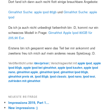
Dort fand ich dann auch recht flott einige brauchbare Angebote:
Gimahhot Suche: apple ipod 80gb
und
Gimahhot Suche: apple
ipod
Da ich ja auch nicht unbedingt farbenfroh bin :D, kommt nur ein
schwarzes Modell in Frage:
Gimahhot Apple Ipod 80GB für
205,90 Eur
.
Erstens bin ich gespannt wann das Teil bei mir ankommt und
zweitens freu ich mich auf mein anderes neues Spielzeug :D.
Veröffentlicht unter
/dev/privat
|
Verschlagwortet mit
apple ipod
,
apple
ipod 80gb
,
apple ipod bei gimahhot
,
apple ipod kaufen
,
apple ipod
nano
,
gimahhot apple
,
gimahhot ipod
,
gimahhot ipod 80gb
,
gimahhot preis ok
,
ipod 80gb
,
ipod classic
,
ipod nano
,
ipod test
,
zufrieden mit gimahhot
NEUESTE BEITRÄGE
Impressions 2019, Part 1…
New impressions :)