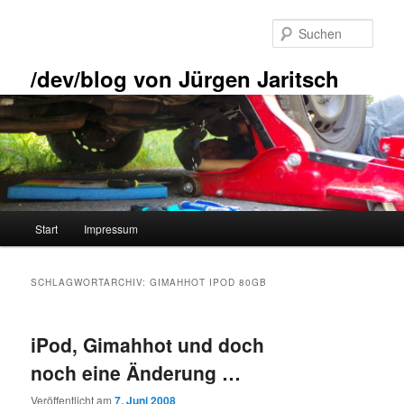
Zum
Zum
primären
sekundären
Such
Inhalt
Inhalt
springen
springen
/dev/blog von Jürgen Jaritsch
Hauptmenü
Start
Impressum
SCHLAGWORTARCHIV:
GIMAHHOT IPOD 80GB
iPod, Gimahhot und doch
noch eine Änderung …
Veröffentlicht am
7. Juni 2008