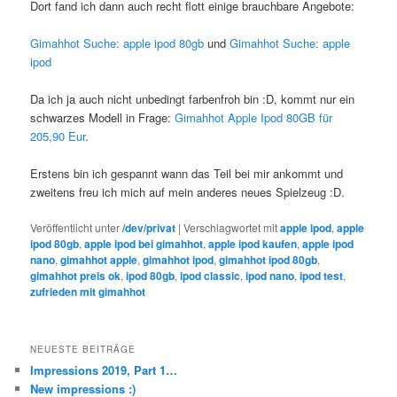
Dort fand ich dann auch recht flott einige brauchbare Angebote:
Gimahhot Suche: apple ipod 80gb
und
Gimahhot Suche: apple
ipod
Da ich ja auch nicht unbedingt farbenfroh bin :D, kommt nur ein
schwarzes Modell in Frage:
Gimahhot Apple Ipod 80GB für
205,90 Eur
.
Erstens bin ich gespannt wann das Teil bei mir ankommt und
zweitens freu ich mich auf mein anderes neues Spielzeug :D.
Veröffentlicht unter
/dev/privat
|
Verschlagwortet mit
apple ipod
,
apple
ipod 80gb
,
apple ipod bei gimahhot
,
apple ipod kaufen
,
apple ipod
nano
,
gimahhot apple
,
gimahhot ipod
,
gimahhot ipod 80gb
,
gimahhot preis ok
,
ipod 80gb
,
ipod classic
,
ipod nano
,
ipod test
,
zufrieden mit gimahhot
NEUESTE BEITRÄGE
Impressions 2019, Part 1…
New impressions :)