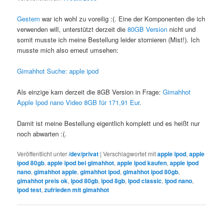
Gestern
war ich wohl zu voreilig :(. Eine der Komponenten die ich
verwenden will, unterstützt derzeit die
80GB Version
nicht und
somit musste ich meine Bestellung leider stornieren (Mist!). Ich
musste mich also erneut umsehen:
Gimahhot Suche: apple ipod
Als einzige kam derzeit die 8GB Version in Frage:
Gimahhot
Apple Ipod nano Video 8GB für 171,91 Eur
.
Damit ist meine Bestellung eigentlich komplett und es heißt nur
noch abwarten :(.
Veröffentlicht unter
/dev/privat
|
Verschlagwortet mit
apple ipod
,
apple
ipod 80gb
,
apple ipod bei gimahhot
,
apple ipod kaufen
,
apple ipod
nano
,
gimahhot apple
,
gimahhot ipod
,
gimahhot ipod 80gb
,
gimahhot preis ok
,
ipod 80gb
,
ipod 8gb
,
ipod classic
,
ipod nano
,
ipod test
,
zufrieden mit gimahhot