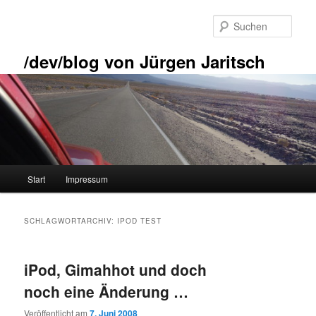
Zum
Zum
primären
sekundären
Such
Inhalt
Inhalt
springen
springen
/dev/blog von Jürgen Jaritsch
Hauptmenü
Start
Impressum
SCHLAGWORTARCHIV:
IPOD TEST
iPod, Gimahhot und doch
noch eine Änderung …
Veröffentlicht am
7. Juni 2008