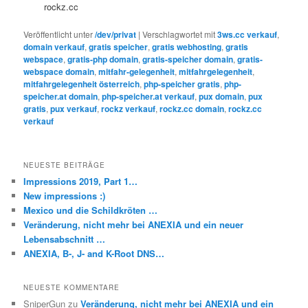
rockz.cc
Veröffentlicht unter
/dev/privat
|
Verschlagwortet mit
3ws.cc verkauf
,
domain verkauf
,
gratis speicher
,
gratis webhosting
,
gratis
webspace
,
gratis-php domain
,
gratis-speicher domain
,
gratis-
webspace domain
,
mitfahr-gelegenheit
,
mitfahrgelegenheit
,
mitfahrgelegenheit österreich
,
php-speicher gratis
,
php-
speicher.at domain
,
php-speicher.at verkauf
,
pux domain
,
pux
gratis
,
pux verkauf
,
rockz verkauf
,
rockz.cc domain
,
rockz.cc
verkauf
NEUESTE BEITRÄGE
Impressions 2019, Part 1…
New impressions :)
Mexico und die Schildkröten …
Veränderung, nicht mehr bei ANEXIA und ein neuer
Lebensabschnitt …
ANEXIA, B-, J- and K-Root DNS…
NEUESTE KOMMENTARE
SniperGun
zu
Veränderung, nicht mehr bei ANEXIA und ein