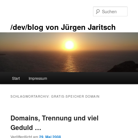
Zum
Zum
primären
sekundären
Such
Inhalt
Inhalt
springen
springen
/dev/blog von Jürgen Jaritsch
Hauptmenü
Start
Impressum
SCHLAGWORTARCHIV:
GRATIS-SPEICHER DOMAIN
Domains, Trennung und viel
Geduld …
Veröffentlicht am
29. Mai 2008