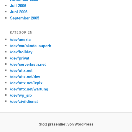
Juli 2006
Juni 2006
September 2005
KATEGORIEN
/dev/anexia
/dev/car/skoda_superb
/dev/holiday
/dev/privat
/dev/serverkistn.net
/dev/uttx.net
/dev/uttx.net/dev
/dev/uttx.net/ixpix
/dev/uttx.net/wartung
/dev/wp_sib
/dev/zivildienst
Stolz präsentiert von WordPress