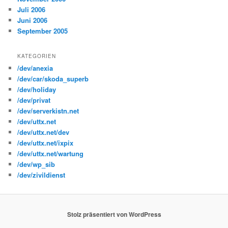
Juli 2006
Juni 2006
September 2005
KATEGORIEN
/dev/anexia
/dev/car/skoda_superb
/dev/holiday
/dev/privat
/dev/serverkistn.net
/dev/uttx.net
/dev/uttx.net/dev
/dev/uttx.net/ixpix
/dev/uttx.net/wartung
/dev/wp_sib
/dev/zivildienst
Stolz präsentiert von WordPress