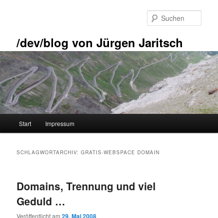
Zum
Zum
primären
sekundären
Such
Inhalt
Inhalt
springen
springen
/dev/blog von Jürgen Jaritsch
Hauptmenü
Start
Impressum
SCHLAGWORTARCHIV:
GRATIS-WEBSPACE DOMAIN
Domains, Trennung und viel
Geduld …
Veröffentlicht am
29. Mai 2008