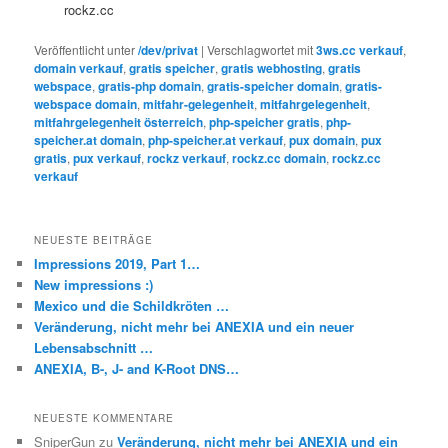
rockz.cc
Veröffentlicht unter
/dev/privat
|
Verschlagwortet mit
3ws.cc verkauf
,
domain verkauf
,
gratis speicher
,
gratis webhosting
,
gratis
webspace
,
gratis-php domain
,
gratis-speicher domain
,
gratis-
webspace domain
,
mitfahr-gelegenheit
,
mitfahrgelegenheit
,
mitfahrgelegenheit österreich
,
php-speicher gratis
,
php-
speicher.at domain
,
php-speicher.at verkauf
,
pux domain
,
pux
gratis
,
pux verkauf
,
rockz verkauf
,
rockz.cc domain
,
rockz.cc
verkauf
NEUESTE BEITRÄGE
Impressions 2019, Part 1…
New impressions :)
Mexico und die Schildkröten …
Veränderung, nicht mehr bei ANEXIA und ein neuer
Lebensabschnitt …
ANEXIA, B-, J- and K-Root DNS…
NEUESTE KOMMENTARE
SniperGun
zu
Veränderung, nicht mehr bei ANEXIA und ein