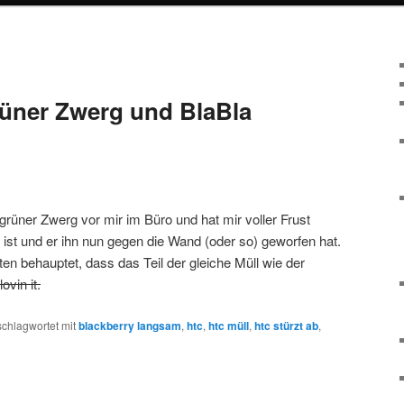
rüner Zwerg und BlaBla
grüner Zwerg vor mir im Büro und hat mir voller Frust
 ist und er ihn nun gegen die Wand (oder so) geworfen hat.
ten behauptet, dass das Teil der gleiche Müll wie der
lovin it.
schlagwortet mit
blackberry langsam
,
htc
,
htc müll
,
htc stürzt ab
,