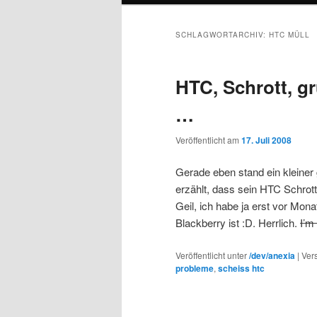
SCHLAGWORTARCHIV:
HTC MÜLL
HTC, Schrott, g
…
Veröffentlicht am
17. Juli 2008
Gerade eben stand ein kleiner 
erzählt, dass sein HTC Schrott
Geil, ich habe ja erst vor Mona
Blackberry ist :D. Herrlich.
I’m 
Veröffentlicht unter
/dev/anexia
|
Ver
probleme
,
scheiss htc