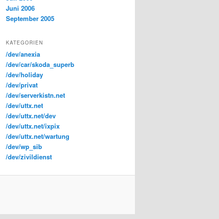
Juni 2006
September 2005
KATEGORIEN
/dev/anexia
/dev/car/skoda_superb
/dev/holiday
/dev/privat
/dev/serverkistn.net
/dev/uttx.net
/dev/uttx.net/dev
/dev/uttx.net/ixpix
/dev/uttx.net/wartung
/dev/wp_sib
/dev/zivildienst