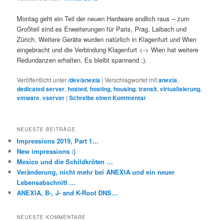
Montag geht ein Teil der neuen Hardware endlich raus – zum
Großteil sind es Erweiterungen für Paris, Prag, Laibach und
Zürich. Weitere Geräte wurden natürlich in Klagenfurt und Wien
eingebracht und die Verbindung Klagenfurt <-> Wien hat weitere
Redundanzen erhalten. Es bleibt spannend ;).
Veröffentlicht unter
/dev/anexia
|
Verschlagwortet mit
anexia
,
dedicated server
,
hosted
,
hosting
,
housing
,
transit
,
virtualisierung
,
vmware
,
vserver
|
Schreibe einen Kommentar
NEUESTE BEITRÄGE
Impressions 2019, Part 1…
New impressions :)
Mexico und die Schildkröten …
Veränderung, nicht mehr bei ANEXIA und ein neuer
Lebensabschnitt …
ANEXIA, B-, J- and K-Root DNS…
NEUESTE KOMMENTARE