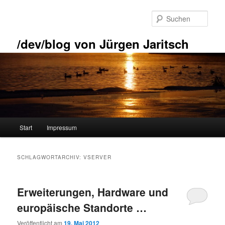
Zum
Zum
primären
sekundären
Such
Inhalt
Inhalt
springen
springen
/dev/blog von Jürgen Jaritsch
Hauptmenü
Start
Impressum
SCHLAGWORTARCHIV:
VSERVER
Erweiterungen, Hardware und
europäische Standorte …
Veröffentlicht am
19. Mai 2012