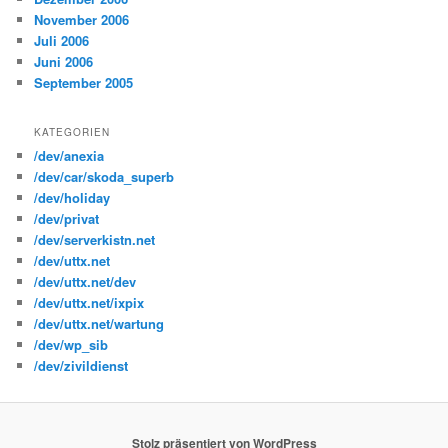
November 2006
Juli 2006
Juni 2006
September 2005
KATEGORIEN
/dev/anexia
/dev/car/skoda_superb
/dev/holiday
/dev/privat
/dev/serverkistn.net
/dev/uttx.net
/dev/uttx.net/dev
/dev/uttx.net/ixpix
/dev/uttx.net/wartung
/dev/wp_sib
/dev/zivildienst
Stolz präsentiert von WordPress