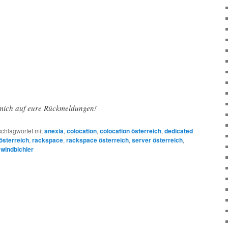
 mich auf eure Rückmeldungen!
schlagwortet mit
anexia
,
colocation
,
colocation österreich
,
dedicated
österreich
,
rackspace
,
rackspace österreich
,
server österreich
,
,
windbichler