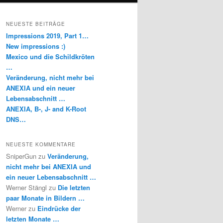
NEUESTE BEITRÄGE
Impressions 2019, Part 1…
New impressions :)
Mexico und die Schildkröten
…
Veränderung, nicht mehr bei
ANEXIA und ein neuer
Lebensabschnitt …
ANEXIA, B-, J- and K-Root
DNS…
NEUESTE KOMMENTARE
SniperGun
zu
Veränderung,
nicht mehr bei ANEXIA und
ein neuer Lebensabschnitt …
Werner Stängl
zu
Die letzten
paar Monate in Bildern …
Werner
zu
Eindrücke der
letzten Monate …