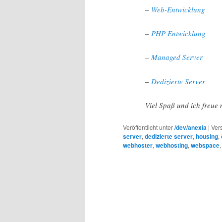
–
Web-Entwicklung
–
PHP Entwicklung
–
Managed Server
–
Dedizierte Server
Viel Spaß und ich freue
Veröffentlicht unter
/dev/anexia
|
Ver
server
,
dedizierte server
,
housing
,
webhoster
,
webhosting
,
webspace