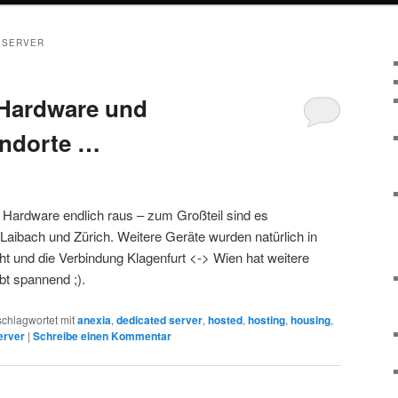
 SERVER
 Hardware und
andorte …
n Hardware endlich raus – zum Großteil sind es
 Laibach und Zürich. Weitere Geräte wurden natürlich in
ht und die Verbindung Klagenfurt <-> Wien hat weitere
bt spannend ;).
schlagwortet mit
anexia
,
dedicated server
,
hosted
,
hosting
,
housing
,
erver
|
Schreibe einen Kommentar