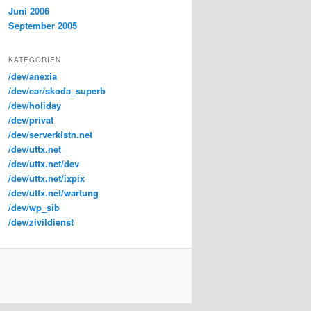
Juni 2006
September 2005
KATEGORIEN
/dev/anexia
/dev/car/skoda_superb
/dev/holiday
/dev/privat
/dev/serverkistn.net
/dev/uttx.net
/dev/uttx.net/dev
/dev/uttx.net/ixpix
/dev/uttx.net/wartung
/dev/wp_sib
/dev/zivildienst