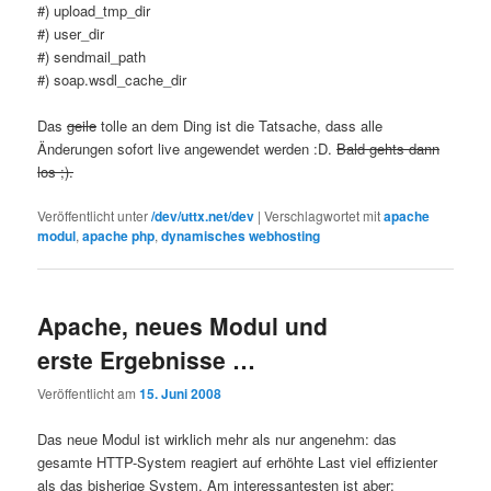
#) upload_tmp_dir
#) user_dir
#) sendmail_path
#) soap.wsdl_cache_dir
Das
geile
tolle an dem Ding ist die Tatsache, dass alle
Änderungen sofort live angewendet werden :D.
Bald gehts dann
los ;).
Veröffentlicht unter
/dev/uttx.net/dev
|
Verschlagwortet mit
apache
modul
,
apache php
,
dynamisches webhosting
Apache, neues Modul und
erste Ergebnisse …
Veröffentlicht am
15. Juni 2008
Das neue Modul ist wirklich mehr als nur angenehm: das
gesamte HTTP-System reagiert auf erhöhte Last viel effizienter
als das bisherige System. Am interessantesten ist aber: