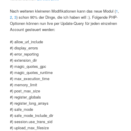
Nach weiteren kleineren Modifikationen kann das neue Modul (
1
,
2
,
3
) schon 90% der Dinge, die ich haben will :). Folgende PHP-
Optionen können nun live per Update-Query für jeden einzelnen
Account gesteuert werden:
#) allow_url_include
#) display_errors
#) error_reporting
#) extension_dir
#) magic_quotes_gpc
#) magic_quotes_runtime
#) max_execution_time
#) memory_limit
#) post_max_size
#) register_globals
#) register_long_arrays
#) safe_mode
#) safe_mode_include_dir
#) session.use_trans_sid
#) upload_max_filesize