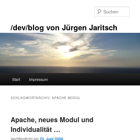
Zum
Zum
primären
sekundären
Such
Inhalt
Inhalt
springen
springen
/dev/blog von Jürgen Jaritsch
Hauptmenü
Start
Impressum
SCHLAGWORTARCHIV:
APACHE MODUL
Apache, neues Modul und
Individualität …
Veröffentlicht am
25. Juni 2008