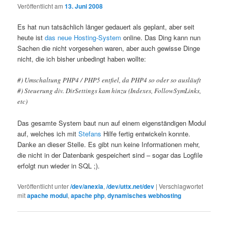
Veröffentlicht am
13. Juni 2008
Es hat nun tatsächlich länger gedauert als geplant, aber seit
heute ist
das neue Hosting-System
online. Das Ding kann nun
Sachen die nicht vorgesehen waren, aber auch gewisse Dinge
nicht, die ich bisher unbedingt haben wollte:
#) Umschaltung PHP4 / PHP5 entfiel, da PHP4 so oder so ausläuft
#) Steuerung div. DirSettings kam hinzu (Indexes, FollowSymLinks,
etc)
Das gesamte System baut nun auf einem eigenständigen Modul
auf, welches ich mit
Stefans
Hilfe fertig entwickeln konnte.
Danke an dieser Stelle. Es gibt nun keine Informationen mehr,
die nicht in der Datenbank gespeichert sind – sogar das Logfile
erfolgt nun wieder in SQL ;).
Veröffentlicht unter
/dev/anexia
,
/dev/uttx.net/dev
|
Verschlagwortet
mit
apache modul
,
apache php
,
dynamisches webhosting