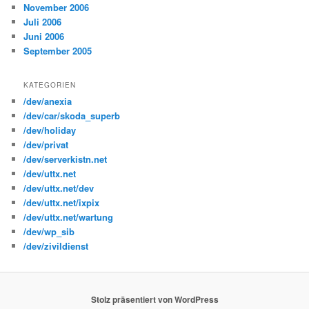
November 2006
Juli 2006
Juni 2006
September 2005
KATEGORIEN
/dev/anexia
/dev/car/skoda_superb
/dev/holiday
/dev/privat
/dev/serverkistn.net
/dev/uttx.net
/dev/uttx.net/dev
/dev/uttx.net/ixpix
/dev/uttx.net/wartung
/dev/wp_sib
/dev/zivildienst
Stolz präsentiert von WordPress