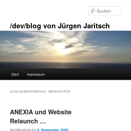
Zum
Zum
primären
sekundären
Such
Inhalt
Inhalt
springen
springen
/dev/blog von Jürgen Jaritsch
Hauptmenü
Start
Impressum
SCHLAGWORTARCHIV:
WEBHOSTER
ANEXIA und Website
Relaunch …
Veröffentlicht am
4. September 2008