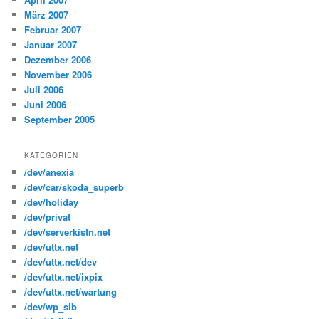
März 2007
Februar 2007
Januar 2007
Dezember 2006
November 2006
Juli 2006
Juni 2006
September 2005
KATEGORIEN
/dev/anexia
/dev/car/skoda_superb
/dev/holiday
/dev/privat
/dev/serverkistn.net
/dev/uttx.net
/dev/uttx.net/dev
/dev/uttx.net/ixpix
/dev/uttx.net/wartung
/dev/wp_sib