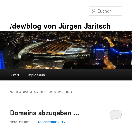
Zum
Zum
primären
sekundären
Such
Inhalt
Inhalt
springen
springen
/dev/blog von Jürgen Jaritsch
Hauptmenü
Start
Impressum
SCHLAGWORTARCHIV:
WEBHOSTING
Domains abzugeben …
Veröffentlicht am
13. Februar 2012