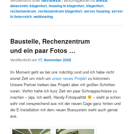
Veröffentlicht unter
/dev/anexia
|
Verschlagwortet mit
anexia
,
datacenter klagenfurt
,
housing in klagenfurt
,
klagenfurt
,
rechenzentrum
,
rechenzentrum klagenfurt
,
server housing
,
server
in österreich
,
webhosting
Baustelle, Rechenzentrum
und ein paar Fotos …
Veröffentlicht am
17. November 2008
Im Moment geht es bei uns mächtig rund und ich habe nicht
soviel Zeit um mich um
unser neues Projekt
zu kümmern.
Unsere Partner treiben das Projekt aber mit großen Schritten
voran. Vorhin hatte ich kurz Zeit ein paar Schnappschüsse zu
machen – jaja, ich weiß, Handy-Fotoqualität
– sieht ja schon
sehr viel versprechend aus mit der neuen Cage ganz hinten und
die E-Installation mit dem neuen Bussystem sieht auch genial
aus.