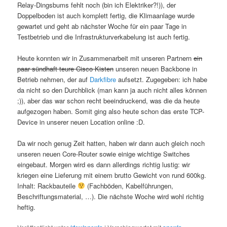
Relay-Dingsbums fehlt noch (bin ich Elektriker?!)), der
Doppelboden ist auch komplett fertig, die Klimaanlage wurde
gewartet und geht ab nächster Woche für ein paar Tage in
Testbetrieb und die Infrastrukturverkabelung ist auch fertig.
Heute konnten wir in Zusammenarbeit mit unseren Partnern
ein
paar sündhaft teure Cisco Kisten
unseren neuen Backbone in
Betrieb nehmen, der auf
Darkfibre
aufsetzt. Zugegeben: ich habe
da nicht so den Durchblick (man kann ja auch nicht alles können
;)), aber das war schon recht beeindruckend, was die da heute
aufgezogen haben. Somit ging also heute schon das erste TCP-
Device in unserer neuen Location online :D.
Da wir noch genug Zeit hatten, haben wir dann auch gleich noch
unseren neuen Core-Router sowie einige wichtige Switches
eingebaut. Morgen wird es dann allerdings richtig lustig: wir
kriegen eine Lieferung mit einem brutto Gewicht von rund 600kg.
Inhalt: Rackbauteile
(Fachböden, Kabelführungen,
Beschriftungsmaterial, …). Die nächste Woche wird wohl richtig
heftig.